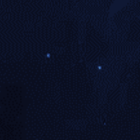
精选推荐
1
科斯塔库塔直言不讳对阿莱格里和穆里
在近期的足球讨论中，著名球员科斯塔库塔直
2026-07-22
2
阿什拉夫与努诺门德斯恢复训练有望助
近期，阿什拉夫与努诺门德斯的恢复训练引发
2026-07-12
3
雷霆全方位压制湖人表现不佳不能以哨
在一场引人注目的NBA比赛中，雷霆队以全方