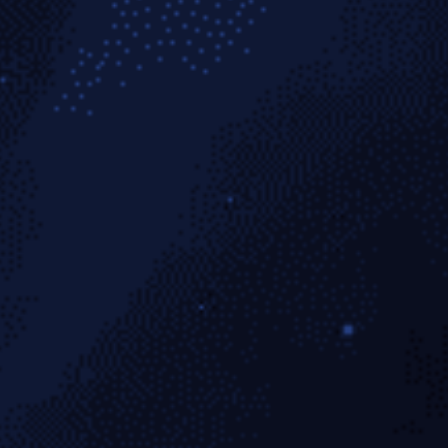
B费针对基恩批评发表观点时，再次强调了团体荣
不仅显示出他的成熟思考，也体现出现代足球越
发展道路上，他会继续践行这一原则，为曼联贡
正确的人生观及价值观。
通过深入探讨我们可以看到，无论是在赛场内外，
合作共赢到勇敢面对挑战，再到不断追求卓越，
有这样，我们才能在瞬息万变且充满竞争性的体
成长与蜕变。