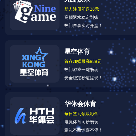
覆盖实时赛事、
首页
/
体育报道
/ 正文