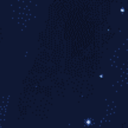
最后，历史上许多成功球队都是秉持“团队优先”
乐部，他们之所以能屡次获得冠军，与其高度协同
不仅仅是一种反击，更是一种对未来发展的展望
2、个人与团队的关系
虽然B费重申了团队荣誉的重要性，但这并不意味
体育中，每位运动员都渴望展示自己的才华，实现
秀的个人表现可以直接推动整个球队向前发展。
可以改变比赛局势，从而帮助球队赢得胜利。
然而，仅有出色的个人表现是不够的。如何将这
需面对的问题。不少伟大的运动员，如梅西和C罗
团队意识。正因为他们懂得如何将自己的优势服
B费也提到，为了更好地平衡个人与集体之间的关