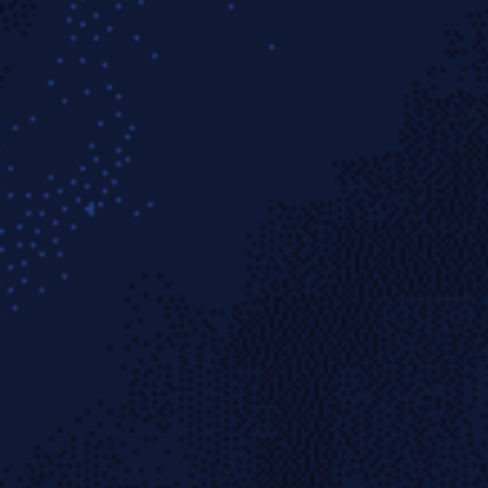
的理念取得佳绩。例如巴萨和皇马等顶级俱
和集体精神密不可分。因此，B费的话语
。
着他否定个人成就的价值。在高水平竞技
自身价值。B费指出，在追求胜利时，优
例如，通过精彩传球或关键进球，一个球员
些闪光点融入到整体战术当中，是每位球员
，他们不仅拥有卓越技能，还具备极强的
务于全队，因此才能持续地创造辉煌业绩。
系，他始终努力提升自身技术，同时注重