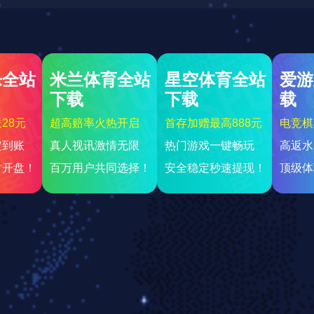
泛关注。B费的回应不仅反映了他对于自身角色的
的理念。在接下来的文章中，我们将从四个方面
性、个人与团队的关系、媒体对运动员形象的影
1、团队合作的重要性
在足球这项集体运动中，团队合作是成功的基础
契配合，以确保战术的有效实施。B费强调，正是
中胜出。他认为，如果每个球员只关注个人数据
也难以取得真正的成功。
此外，优秀的团队氛围能够激励球员发挥出最佳
互信任，使得每位球员都能心无旁骛地投入比赛。
提升彼此，而不是单纯追求个人荣誉。这种思维
在。