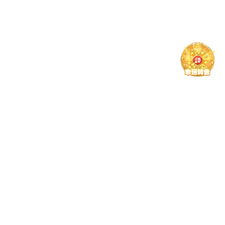
无意间加重了对年轻球员隐私权利侵犯的问题。当他
们还在努力找到自我定位的时候，却被迫成为舆论风
暴中的中心人物。因此，加强行业自律，引导媒体建
立起良好的职业道德标准，是保护这些年轻明星健康
成长的重要途径。
3、A·史密斯关于媒体责任
A·史密斯作为知名评论员，他曾多次提到媒体在报道
运动事件及人物时必须承担起更多社会责任。他认
为，当涉及到未成年运动员时，尤其需要注意言辞，
以免造成负面影响。同时，他呼吁同行们要以一种更
加负责任且具有同情心的方法来处理相关话题，以确
保不会误导公众理解或伤害到当事人。
史密斯指出，虽然娱乐价值驱动着许多报道，但真正