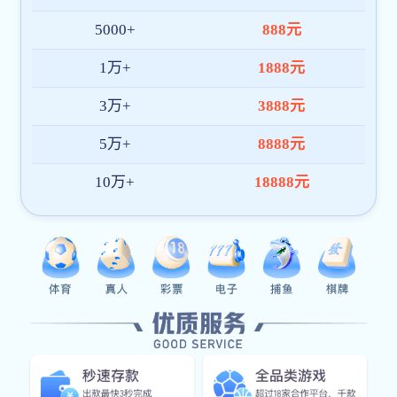
密斯关于媒体责任的观点，以及这种现象对未来体育
文化可能产生的影响。
1、詹姆斯对布朗尼影响
作为NBA历史上最杰出的球员之一，勒布朗·詹姆斯不
仅以其卓越的技术和领导能力闻名于世，更是一个充
满爱心与支持的父亲。他对于儿子布朗尼的发展给予
了极大的关注与指导。在这个信息爆炸的时代，明星
父亲的角色使得年轻运动员面临巨大的压力和期望，
而詹姆斯通过积极引导帮助布朗尼应对这些挑战。
首先，詹姆斯常常在社交媒体上分享与布朗尼一起训
练的视频，这种公开展示不仅提升了布朗尼在公众中
的认知度，也为他赢得了更多关注。通过这样的方
式，詹姆斯不仅是在为儿子的篮球生涯铺路，同时也