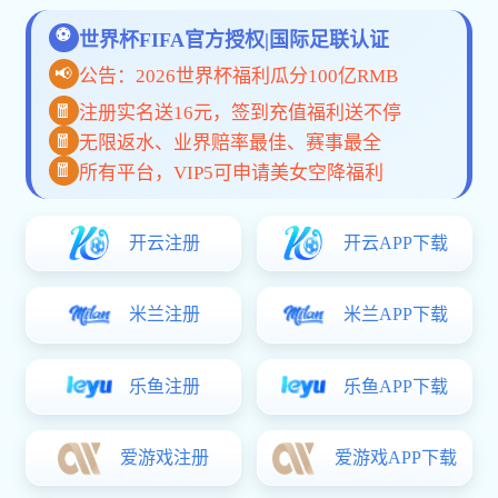
比赛数据从这里开始
覆盖实时赛事、专业数据、高清视频，
mk体育娱
乐官网APP
与网页版为您提供便捷的体育服务。
APP下载
网页版入口
首页
/
体育报道
/ 正文
2026-06-27 02:29
47 次阅读
詹姆斯将布朗尼推向聚光灯A史密斯强调媒