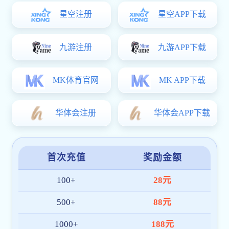
体责任与报道重要性
在现代体育界，明星运动员的影响力不仅体现在场上
表现，更延伸到他们的家庭和下一代。勒布朗·詹姆斯
作为篮球界的巨星，不仅在运动场上创造了辉煌成
就，也将他的儿子布朗尼推向了聚光灯之下。与此同
时，著名体育评论员A·史密斯则强调了媒体在报道运
动员及其家属时所需承担的责任与道德义务。这篇文
章将从四个方面详细探讨詹姆斯如何推动布朗尼走入
公众视野，以及媒体在其中发挥的重要作用和应有的
规范。具体而言，我们将分析詹姆斯对布朗尼职业发
展的影响、媒体对年轻运动员形象塑造的力量、A·史