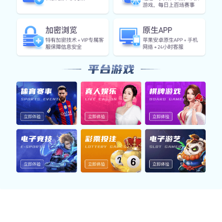
让他学会如何处理外界给予的关注与评价。此外，这
种父子的互动也为其他年轻运动员提供了榜样，使他
们看到成功并不是孤立无援，而是拥有来自家庭和社
会支持的重要性。
其次，勒布朗还利用自己的资源，为布朗尼提供优质
的训练环境以及丰富的人际网络。这意味着除了篮球
技能训练，布朗尼还有机会接触到各类专业人士，从
营养师到心理辅导师，这些都能帮助他更全面地发
展。这种全方位支持极大增强了布朗尼追求梦想的信
心，并让他能够专注于提升自己的能力，而不被外界
因素所干扰。
2、媒体塑造年轻运动员形象
随着社交媒体的发展，记者和评论员们可以随时发布