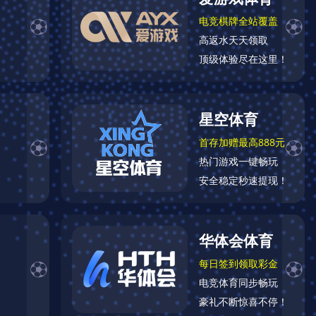
便捷的体育服务。
2026-06-16 02:34
28 次阅读
奇人物。作为马德里竞技的主教练，他的执
球队所做出的巨大贡献和深远影响。这篇文
西蒙尼与马竞之间不可分割的缘分；其次，