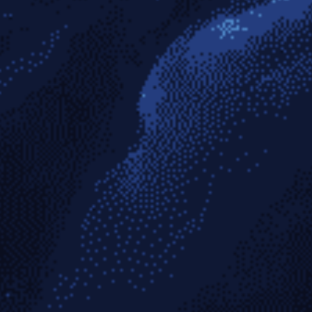
间，俱乐部特别组织了一系列活动，从老玩家到
样的氛围下，每个人都明白，这是属于整个集体
与此同时，球迷们也积极参与到庆祝活动当中。
球队送上真诚祝福。在这个值得铭记的发展历程
享着这份荣耀与骄傲。
媒体对此次庆典报道广泛，无论是社交平台还是
纷表示感谢并致以祝贺，不少评论认为这是现代
的成就，不仅属于个人，更属于每一个热爱足球
总结：
迭戈·西imonie通过千场比赛向我们展示的不
份深情厚谊。他用自己的行动诠释何谓真正意义
代树立榜样。这一切都将成为未来更多足球从业