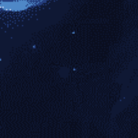
上一篇：
B费回应基恩批评强调团队荣誉重…
精选推荐