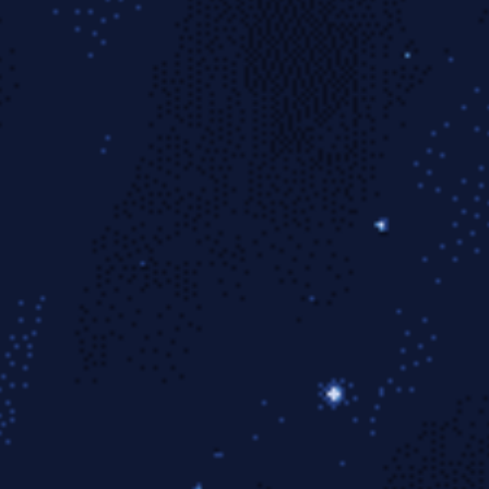
一部分。千场比赛不仅是数字，更是情感、汗水
同成长、共同奋斗的重要见证。
2、西蒙尼带来的辉煌战绩
在千场执教中，西蒙尼带领马德里竞技取得了一系
冠军、2018年欧联杯冠军以及2020年获得欧
荣耀，同时也提升了其在国际足坛中的地位。
特别是在2014年的欧冠决赛中，马竞虽然遗憾
搏精神赢得了全世界球迷的尊重。此外，在随后
明了自己是一支不容小觑的强队。
这份卓越成绩单背后，是无数个日夜辛勤付出的
尼一直强调团队合作和纪律性，使得每名球员都
力。而这种胜利意识也逐渐成为了马竞的新标志