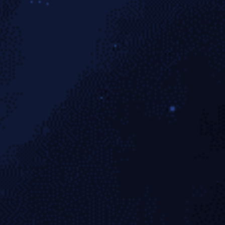
回首过去十年的艰辛历程，我们不禁感慨万千。
戈·西imonie这样的人存在，就一定会有希望
程碑，将永远镌刻于历史长河之中，也将激励下