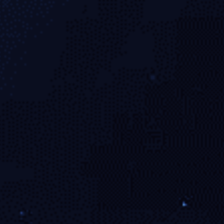
去探索和追寻。只有不断总结经验教训，坚
实现所有人的梦想。在这个过程中，每一个
衣室里，都应该始终保持斗志，共同书写新
下一篇：
马林本轮法甲表现优异有望下赛季