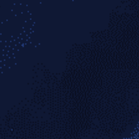
有着众多明星球员，但球队整体表现依然起
在足球场上尤为重要。当新球员加盟时，需
瓦拉内和桑乔都是各自位置上的顶尖选
另一个挑战。
己的技术水平，但真正融入比赛却需要经历
和理解，一些战术安排未能如预期那样顺利
改善。部分老队员与新加入者之间缺乏有效
影响了比赛结果，让人不得不思考：即便拥
运作的队伍呢？