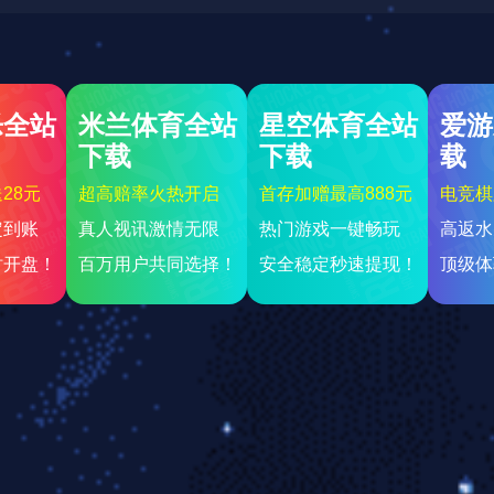
队表现不佳，伤病频繁，以及战术执行的不力，
这篇文章中，我们将从四个方面详细探讨马奎尔
来的失落感，包括引援的重要性、团队化学反应
1、引援的重要性
在足球世界中，引援是一项极为重要且复杂的工
球队未来发展的布局和规划。马奎尔提到，当C罗
为，C罗不仅是一位优秀的球员，更是一个领袖，
气。
此外，瓦拉内作为世界杯冠军成员，其加盟也让
强度比赛中，稳固的防守是取得胜利的重要保障
甲联赛中的出色表现使人们对他的未来充满期待
然而，引援并非总能立即见效。有时候，即使是