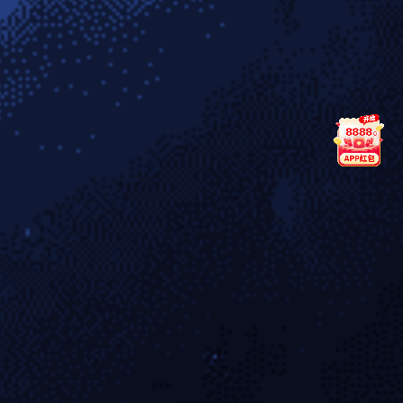
赛季仍然有机会通过调整阵容和战术来提升
一部分。
强大的集体不仅仅依赖于明星球员，更需要
此外，加强青训系统也是提升整体竞争力的
部注入新的活力。
持努力，总会迎来曙光。他希望通过积极向
走出困境，实现复兴梦想。
的憧憬与惨淡现实，我们可以看到足球运
队合作精神的大比拼。面对引援后的期待与
真反思自己的角色定位及责任担当，从而推