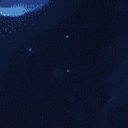
上一篇：
意甲中卫身价排行榜揭晓巴斯托尼…
精选推荐