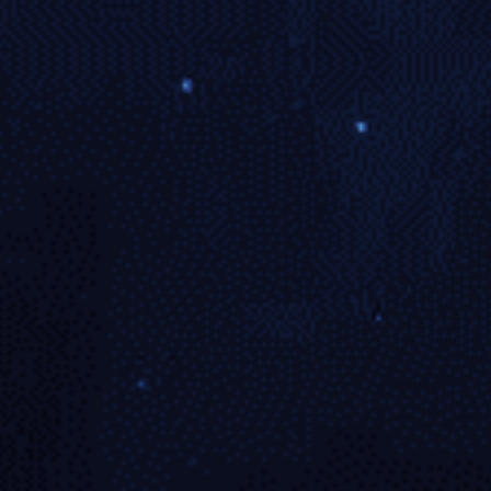
1
巴黎圣日耳曼即将完成迪奥曼德转会交
近日，巴黎圣日耳曼足球俱乐部（PSG）即将
2026-07-17
2
吉拉西赛后与多特总监亲切交谈或暗示
在近期的一场比赛中，吉拉西的表现吸引了众
2026-06-17
3
考文垂计划免签维纳尔杜姆并考虑提供
考文垂足球俱乐部近期传出消息，计划免签荷
2026-06-11
4
挪威主帅强调比赛焦点在于团队对抗而
在当今足球世界中，明星球员的光环往往吸引
2026-07-29